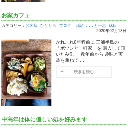
お家カフェ
カテゴリー：
お客様
ひとり言
ブログ 日記
ホッと一息
休日
2020年02月13日
かれこれ8年程前に 三浦半島の
「ポツンと一軒家」を 購入して頂
いたA様。 数年前から 趣味と実
益を兼ねて …
続きを読む
中高年は体に優しい処を好みます