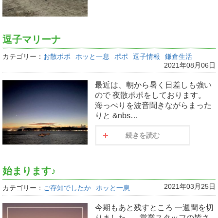
逗子マリーナ
カテゴリー：
お散ポポ
ホッと一息
ポポ
逗子情報
鎌倉生活
2021年08月06日
最近は、朝から暑く日差しも強い
ので 夜散ポポをしております。
海っぺりを波音聞きながらまった
りと &nbs…
続きを読む
始まります♪
2021年03月25日
カテゴリー：
ご存知でしたか
ホッと一息
今期もあと残すところ 一週間を切
りました。 営業スタッフの皆さ