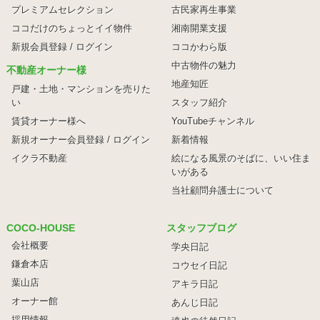
プレミアムセレクション
古民家再生事業
ココだけのちょっとイイ物件
湘南開業支援
新規会員登録 / ログイン
ココかわら版
中古物件の魅力
不動産オーナー様
地産知匠
戸建・土地・マンションを売りた
い
スタッフ紹介
賃貸オーナー様へ
YouTubeチャンネル
新規オーナー会員登録 / ログイン
新着情報
イクラ不動産
絵になる風景のそばに、
いい住ま
いがある
当社顧問弁護士について
COCO-HOUSE
スタッフブログ
会社概要
学央日記
鎌倉本店
コウセイ日記
葉山店
アキラ日記
オーナー館
あんじ日記
採用情報