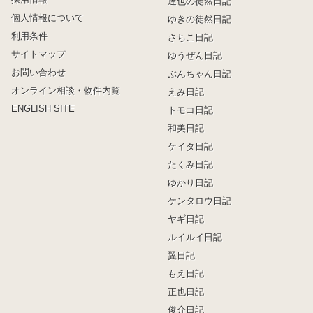
達也の徒然日記
個人情報について
ゆきの徒然日記
利用条件
さちこ日記
サイトマップ
ゆうぜん日記
お問い合わせ
ぶんちゃん日記
オンライン相談・物件内覧
えみ日記
ENGLISH SITE
トモコ日記
和美日記
ケイタ日記
たくみ日記
ゆかり日記
ケンタロウ日記
ヤギ日記
ルイルイ日記
翼日記
もえ日記
正也日記
俊介日記