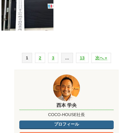
1
2
3
…
13
次へ »
西本 学央
COCO-HOUSE社長
プロフィール