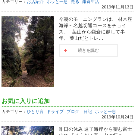
カテゴリー：
お店紹介
ホッと一息
走る
鎌倉生活
2019年11月13日
今朝のモーニングランは、 材木座
海岸～名越切通コースをチョイ
ス。 葉山から鎌倉に越して半
年、 葉山だとトレ…
続きを読む
お気に入りに追加
カテゴリー：
ひとり言
ドライブ
ブログ 日記
ホッと一息
2019年10月24日
昨日の休み 逗子海岸から望む富士