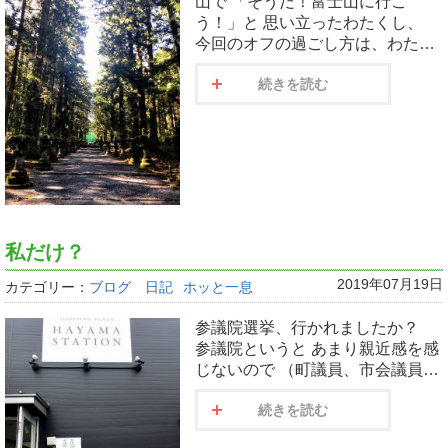
山で 「そうだ！富士山に行こ
う！」と 思い立ったわたくし、
今回のオフの過ごし方は、わた…
続きを読む
私だけ？
2019年07月19日
カテゴリー：
ブログ 日記
ホッと一息
参議院選挙、行かれましたか？
参議院というと あまり親近感を感
じないので （町議員、市会議員…
続きを読む