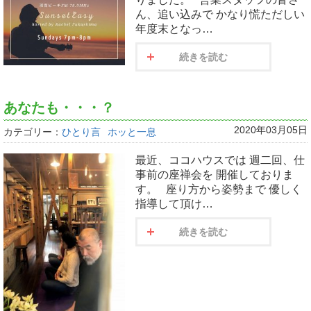
ん、追い込みで かなり慌ただしい
年度末となっ…
続きを読む
あなたも・・・？
2020年03月05日
カテゴリー：
ひとり言
ホッと一息
最近、ココハウスでは 週二回、仕
事前の座禅会を 開催しておりま
す。 座り方から姿勢まで 優しく
指導して頂け…
続きを読む