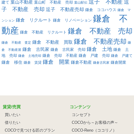
逗子 不動産
逗
葉山不動産
葉山町 不動産 売却
建て
葉山駅伝
子 不動産 売却
逗子 不動産売却
鎌倉 ココハウス
鎌倉 マ
鎌倉 不
鎌倉 リクルート
鎌倉 リノベーション
ンション
動産
鎌倉 不動産 売却
鎌倉 不動産 リクルート
鎌倉 不動産売却
鎌倉 不動産 買取
鎌倉 不動産 査定
鎌
鎌倉 土地
鎌倉 古民家
鎌倉 古民家 売却
鎌倉 土
倉 不動産屋
地 売却
鎌倉 戸建 売却
鎌倉 売却 不動産
鎌倉 戸建て
鎌倉 土地売却
鎌倉 開業
鎌倉 移住
鎌倉不動産
鎌倉 賃貸
鎌倉開業
鎌倉古民家
賃貸/売買
コンテンツ
買いたい
コンセプト
借りたい
COCOから～お客様の声～
COCOで見つける匠のプラン
COCO-Reno（ココリノ）