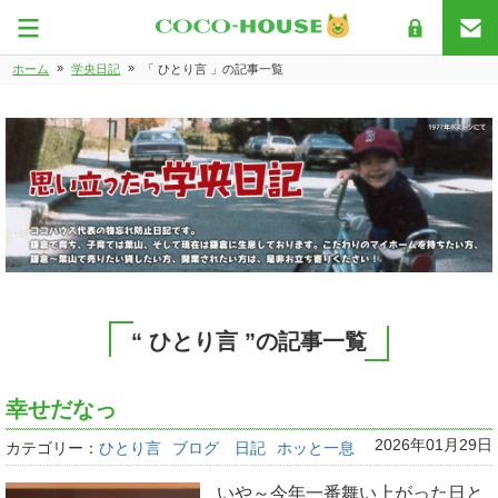
»
»
ホーム
学央日記
「 ひとり言 」の記事一覧
“ ひとり言 ”の記事一覧
幸せだなっ
2026年01月29日
カテゴリー：
ひとり言
ブログ 日記
ホッと一息
いや～今年一番舞い上がった日と