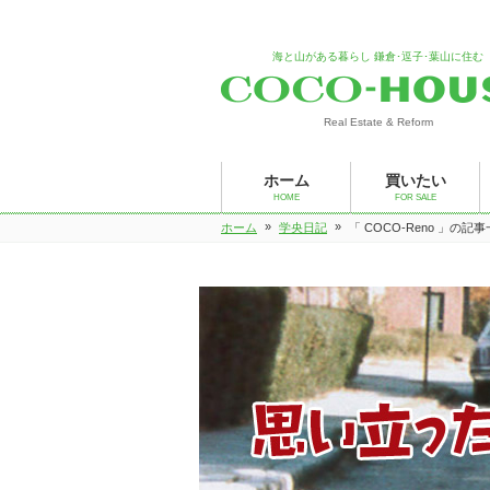
海と山がある暮らし 鎌倉･逗子･葉山に住む
Real Estate & Reform
ホーム
買いたい
HOME
FOR SALE
»
»
ホーム
学央日記
「 COCO-Reno 」の記