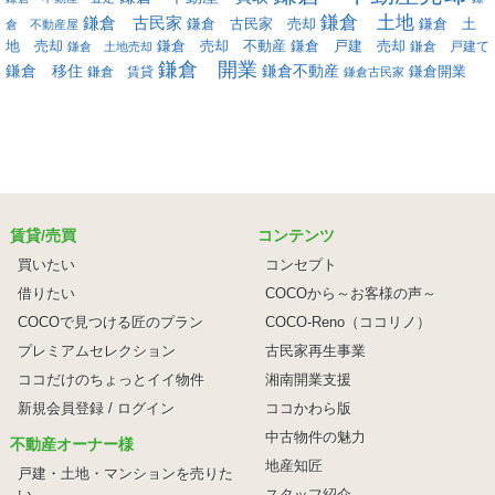
鎌倉 土地
鎌倉 古民家
鎌倉 古民家 売却
鎌倉 土
倉 不動産屋
地 売却
鎌倉 戸建 売却
鎌倉 売却 不動産
鎌倉 戸建て
鎌倉 土地売却
鎌倉 開業
鎌倉 移住
鎌倉不動産
鎌倉 賃貸
鎌倉開業
鎌倉古民家
賃貸/売買
コンテンツ
買いたい
コンセプト
借りたい
COCOから～お客様の声～
COCOで見つける匠のプラン
COCO-Reno（ココリノ）
プレミアムセレクション
古民家再生事業
ココだけのちょっとイイ物件
湘南開業支援
新規会員登録 / ログイン
ココかわら版
中古物件の魅力
不動産オーナー様
地産知匠
戸建・土地・マンションを売りた
い
スタッフ紹介