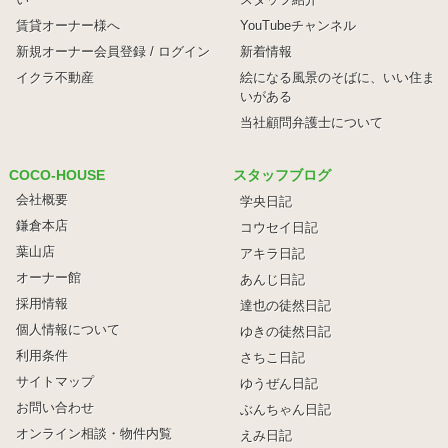
賃貸オーナー様へ
YouTubeチャンネル
新規オーナー会員登録 / ログイン
新着情報
イクラ不動産
絵になる風景のそばに、
いい住ま
いがある
当社顧問弁護士について
COCO-HOUSE
スタッフブログ
会社概要
学央日記
鎌倉本店
コウセイ日記
葉山店
アキラ日記
オーナー館
あんじ日記
採用情報
達也の徒然日記
個人情報について
ゆきの徒然日記
利用条件
さちこ日記
サイトマップ
ゆうぜん日記
お問い合わせ
ぶんちゃん日記
オンライン相談・物件内覧
えみ日記