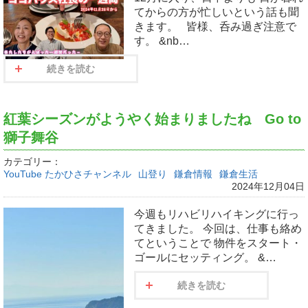
てからの方が忙しいという話も聞
きます。 皆様、呑み過ぎ注意で
す。 &nb…
続きを読む
紅葉シーズンがようやく始まりましたね Go to
獅子舞谷
カテゴリー：
YouTube たかひさチャンネル
山登り
鎌倉情報
鎌倉生活
2024年12月04日
今週もリハビリハイキングに行っ
てきました。 今回は、仕事も絡め
てということで 物件をスタート・
ゴールにセッティング。 &…
続きを読む