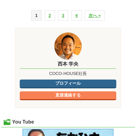
1
2
3
4
次へ »
西本 学央
COCO-HOUSE社長
プロフィール
直接連絡する
You Tube