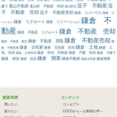
逗子 不動産
逗
葉山不動産
葉山町 不動産 売却
建て
葉山駅伝
子 不動産 売却
逗子 不動産売却
鎌倉 ココハウス
鎌倉 マ
鎌倉 不
鎌倉 リクルート
鎌倉 リノベーション
ンション
動産
鎌倉 不動産 売却
鎌倉 不動産 リクルート
鎌倉 不動産売却
鎌倉 不動産 買取
鎌倉 不動産 査定
鎌
鎌倉 土地
鎌倉 古民家
鎌倉 古民家 売却
鎌倉 土
倉 不動産屋
地 売却
鎌倉 戸建 売却
鎌倉 売却 不動産
鎌倉 戸建て
鎌倉 土地売却
鎌倉 開業
鎌倉 移住
鎌倉不動産
鎌倉 賃貸
鎌倉開業
鎌倉古民家
賃貸/売買
コンテンツ
買いたい
コンセプト
借りたい
COCOから～お客様の声～