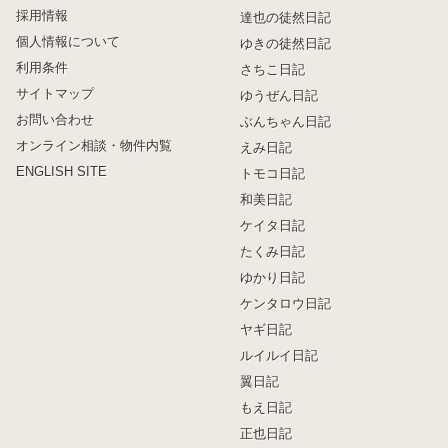
採用情報
達也の徒然日記
個人情報について
ゆきの徒然日記
利用条件
さちこ日記
サイトマップ
ゆうぜん日記
お問い合わせ
ぶんちゃん日記
オンライン相談・物件内覧
えみ日記
ENGLISH SITE
トモコ日記
和美日記
ケイタ日記
たくみ日記
ゆかり日記
ケンタロウ日記
ヤギ日記
ルイルイ日記
翼日記
もえ日記
正也日記