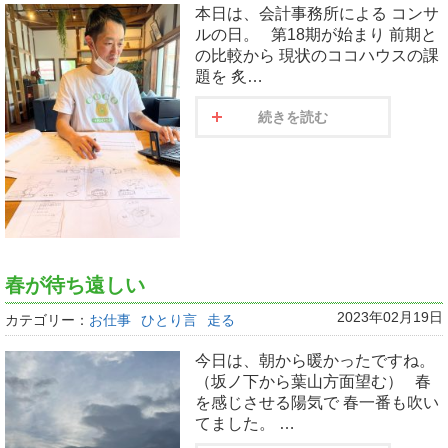
本日は、会計事務所による コンサ
ルの日。 第18期が始まり 前期と
の比較から 現状のココハウスの課
題を 炙…
続きを読む
春が待ち遠しい
2023年02月19日
カテゴリー：
お仕事
ひとり言
走る
今日は、朝から暖かったですね。
（坂ノ下から葉山方面望む） 春
を感じさせる陽気で 春一番も吹い
てました。 …