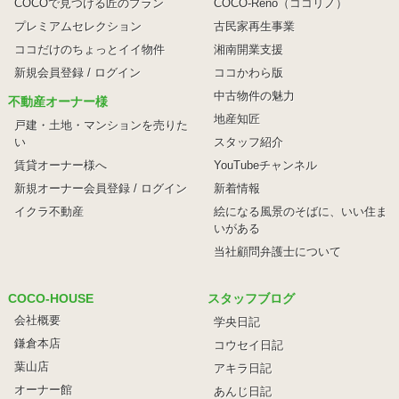
COCOで見つける匠のプラン
COCO-Reno（ココリノ）
プレミアムセレクション
古民家再生事業
ココだけのちょっとイイ物件
湘南開業支援
新規会員登録 / ログイン
ココかわら版
中古物件の魅力
不動産オーナー様
地産知匠
戸建・土地・マンションを売りた
い
スタッフ紹介
賃貸オーナー様へ
YouTubeチャンネル
新規オーナー会員登録 / ログイン
新着情報
イクラ不動産
絵になる風景のそばに、
いい住ま
いがある
当社顧問弁護士について
COCO-HOUSE
スタッフブログ
会社概要
学央日記
鎌倉本店
コウセイ日記
葉山店
アキラ日記
オーナー館
あんじ日記