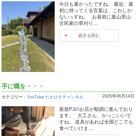
今日も暑かったですね。 最近、最
初に持ってくる言葉は、これしか
ないっすね。 お昼前に葉山里山
古民家の草刈り…
続きを読む
手に職を・・・
2025年06月14日
カテゴリー：
YouTube たかひさチャンネル
新規PJのお店が順調に進んでおり
ます。 大工さん、かっこいいで
すね。 道具があれば全国どこでも
食べていけま…