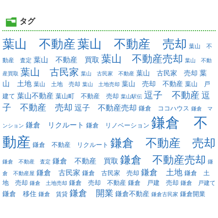
タグ
葉山 不動産
葉山 不動産 売却
葉山 不
葉山 不動産売却
葉山 不動産 買取
動産 査定
葉山 不動
葉山 古民家
葉
葉山 古民家 売却
産買取
葉山 古民家 不動産
山 土地
葉山 売却 不動産
葉山 土地 売却
葉山 戸
葉山 土地売却
逗子 不動産
逗
葉山不動産
葉山町 不動産 売却
建て
葉山駅伝
子 不動産 売却
逗子 不動産売却
鎌倉 ココハウス
鎌倉 マ
鎌倉 不
鎌倉 リクルート
鎌倉 リノベーション
ンション
動産
鎌倉 不動産 売却
鎌倉 不動産 リクルート
鎌倉 不動産売却
鎌倉 不動産 買取
鎌倉 不動産 査定
鎌
鎌倉 土地
鎌倉 古民家
鎌倉 古民家 売却
鎌倉 土
倉 不動産屋
地 売却
鎌倉 戸建 売却
鎌倉 売却 不動産
鎌倉 戸建て
鎌倉 土地売却
鎌倉 開業
鎌倉 移住
鎌倉不動産
鎌倉 賃貸
鎌倉開業
鎌倉古民家