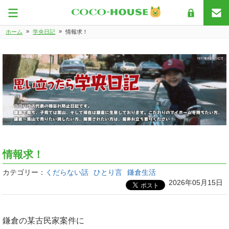
»
»
ホーム
学央日記
情報求！
情報求！
カテゴリー：
くだらない話
ひとり言
鎌倉生活
2026年05月15日
鎌倉の某古民家案件に