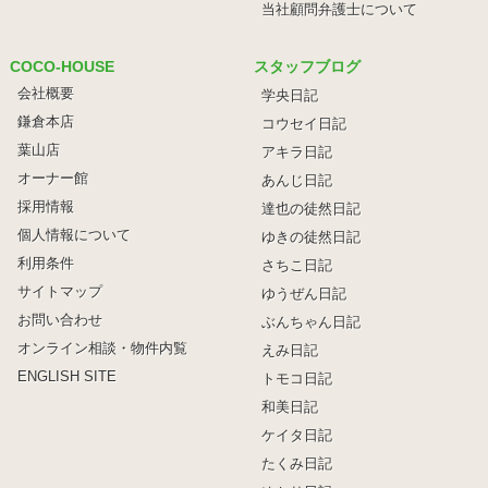
当社顧問弁護士について
COCO-HOUSE
スタッフブログ
会社概要
学央日記
鎌倉本店
コウセイ日記
葉山店
アキラ日記
オーナー館
あんじ日記
採用情報
達也の徒然日記
個人情報について
ゆきの徒然日記
利用条件
さちこ日記
サイトマップ
ゆうぜん日記
お問い合わせ
ぶんちゃん日記
オンライン相談・物件内覧
えみ日記
ENGLISH SITE
トモコ日記
和美日記
ケイタ日記
たくみ日記