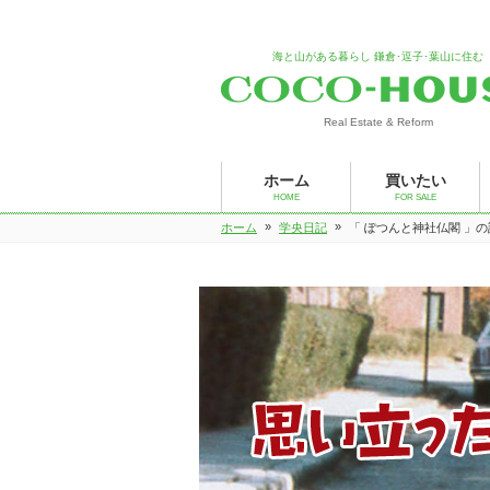
海と山がある暮らし 鎌倉･逗子･葉山に住む
Real Estate & Reform
ホーム
買いたい
HOME
FOR SALE
»
»
ホーム
学央日記
「 ぽつんと神社仏閣 」