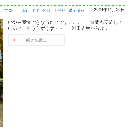
2024年11月20日
ル
ブログ 日記
ポポ
休日
山登り
逗子情報
いや～我慢できなったとです。。。 二週間も安静して
いると、もううずうず・・・ 岩田先生からは…
続きを読む