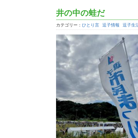
井の中の蛙だ
カテゴリー：
ひとり言
逗子情報
逗子生