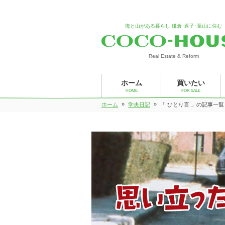
海と山がある暮らし 鎌倉･逗子･葉山に住む
Real Estate & Reform
ホーム
買いたい
HOME
FOR SALE
»
»
ホーム
学央日記
「 ひとり言 」の記事一覧