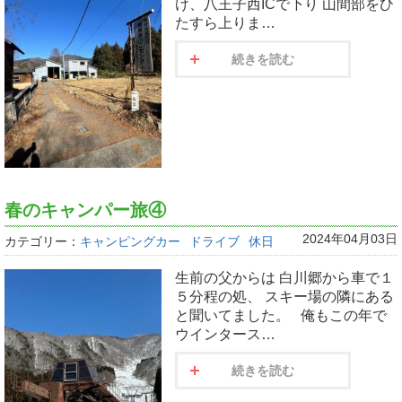
け、八王子西ICで下り 山間部をひ
たすら上りま…
続きを読む
春のキャンパー旅④
2024年04月03日
カテゴリー：
キャンピングカー
ドライブ
休日
生前の父からは 白川郷から車で１
５分程の処、 スキー場の隣にある
と聞いてました。 俺もこの年で
ウインタース…
続きを読む