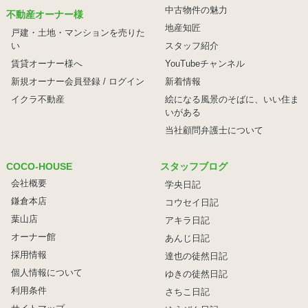
中古物件の魅力
不動産オーナー様
地産知匠
戸建・土地・マンションを売りた
い
スタッフ紹介
賃貸オーナー様へ
YouTubeチャンネル
新規オーナー会員登録 / ログイン
新着情報
イクラ不動産
絵になる風景のそばに、
いい住ま
いがある
当社顧問弁護士について
COCO-HOUSE
スタッフブログ
会社概要
学央日記
鎌倉本店
コウセイ日記
葉山店
アキラ日記
オーナー館
あんじ日記
採用情報
達也の徒然日記
個人情報について
ゆきの徒然日記
利用条件
さちこ日記