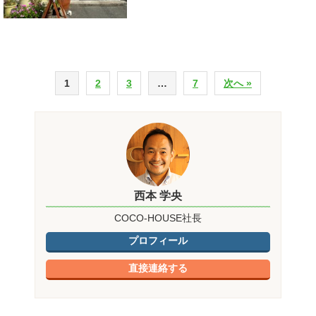
1
2
3
…
7
次へ »
西本 学央
COCO-HOUSE社長
プロフィール
直接連絡する