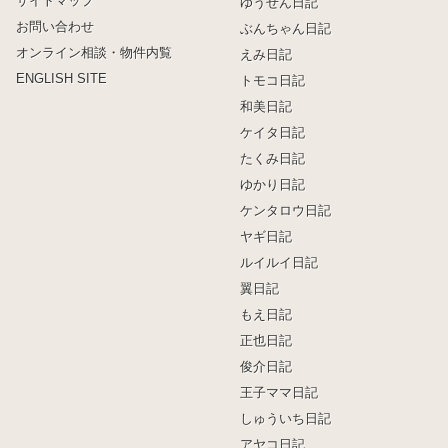
サイトマップ
ゆうぜん日記
お問い合わせ
ぶんちゃん日記
オンライン相談・物件内覧
えみ日記
ENGLISH SITE
トモコ日記
和美日記
ケイタ日記
たくみ日記
ゆかり日記
ケンタロウ日記
ヤギ日記
ルイルイ日記
翼日記
もえ日記
正也日記
俊介日記
王子ママ日記
しゅういち日記
アヤコ日記