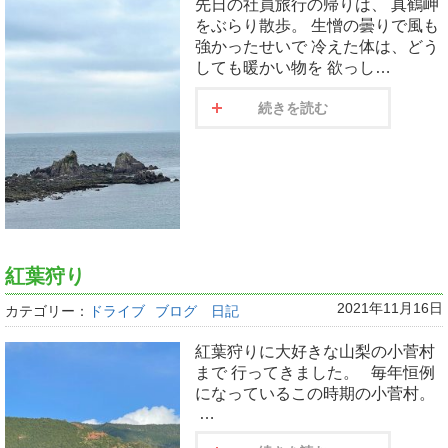
先日の社員旅行の帰りは、 真鶴岬
をぶらり散歩。 生憎の曇りで風も
強かったせいで 冷えた体は、どう
しても暖かい物を 欲っし…
続きを読む
紅葉狩り
2021年11月16日
カテゴリー：
ドライブ
ブログ 日記
紅葉狩りに大好きな山梨の小菅村
まで 行ってきました。 毎年恒例
になっているこの時期の小菅村。
…