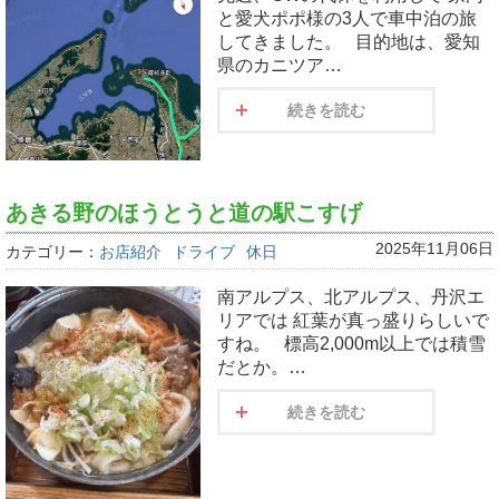
と愛犬ポポ様の3人で車中泊の旅
してきました。 目的地は、愛知
県のカニツア…
続きを読む
あきる野のほうとうと道の駅こすげ
2025年11月06日
カテゴリー：
お店紹介
ドライブ
休日
南アルプス、北アルプス、丹沢エ
リアでは 紅葉が真っ盛りらしいで
すね。 標高2,000m以上では積雪
だとか。…
続きを読む