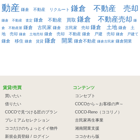
動産
鎌倉 不動産 売却
鎌倉 不動産 リクルート
鎌倉 不動産売却
鎌倉 不動産 買取
鎌倉 不動産 査定
鎌
鎌倉 土地
鎌倉 古民家
鎌倉 古民家 売却
鎌倉 土
倉 不動産屋
地 売却
鎌倉 戸建 売却
鎌倉 売却 不動産
鎌倉 戸建て
鎌倉 土地売却
鎌倉 開業
鎌倉 移住
鎌倉不動産
鎌倉 賃貸
鎌倉開業
鎌倉古民家
賃貸/売買
コンテンツ
買いたい
コンセプト
借りたい
COCOから～お客様の声～
COCOで見つける匠のプラン
COCO-Reno（ココリノ）
プレミアムセレクション
古民家再生事業
ココだけのちょっとイイ物件
湘南開業支援
新規会員登録 / ログイン
ココかわら版