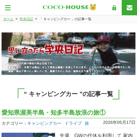
»
»
ホーム
学央日記
「 キャンピングカー 」の記事一覧
“ キャンピングカー ”の記事一覧
愛知県渥美半島・知多半島放浪の旅①
2026年05月17日
カテゴリー：
キャンピングカー
ドライブ
旅
先週、GWの代休を利用して 家内