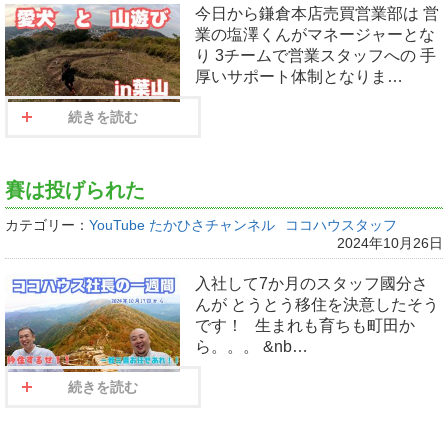
今日から鎌倉本店売買営業部は 営
業の塩澤くんがマネージャーとな
り 3チームで営業スタッフへの 手
厚いサポート体制となりま…
続きを読む
賽は投げられた
カテゴリー：
YouTube たかひさチャンネル
ココハウスタッフ
2024年10月26日
入社して7か月のスタッフ國分さ
んが とうとう移住を決意したそう
です！ 生まれも育ちも町田か
ら。。。 &nb…
続きを読む