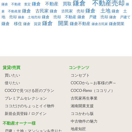
鎌倉 不動産売却
鎌倉 不動産 買取
鎌倉 不動産 査定
鎌
鎌倉 土地
鎌倉 古民家
鎌倉 古民家 売却
鎌倉 土
倉 不動産屋
地 売却
鎌倉 戸建 売却
鎌倉 売却 不動産
鎌倉 戸建て
鎌倉 土地売却
鎌倉 開業
鎌倉 移住
鎌倉不動産
鎌倉 賃貸
鎌倉開業
鎌倉古民家
賃貸/売買
コンテンツ
買いたい
コンセプト
借りたい
COCOから～お客様の声～
COCOで見つける匠のプラン
COCO-Reno（ココリノ）
プレミアムセレクション
古民家再生事業
ココだけのちょっとイイ物件
湘南開業支援
新規会員登録 / ログイン
ココかわら版
中古物件の魅力
不動産オーナー様
地産知匠
戸建・土地・マンションを売りた