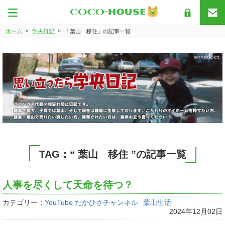
»
»
ホーム
学央日記
「葉山 移住」の記事一覧
TAG：“ 葉山 移住 ”の記事一覧
人事を尽くして天命を待つ？
カテゴリー：
YouTube たかひさチャンネル
葉山生活
2024年12月02日