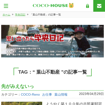
»
»
ホーム
学央日記
「葉山不動産」の記事一覧
TAG：“ 葉山不動産 ”の記事一覧
先がみえないっ
2023年04月29日
カテゴリー：
COCO-Reno
お仕事
葉山情報
ようやく築１００年の古民家邸宅