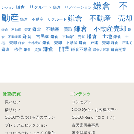
鎌倉 不
鎌倉 リクルート
鎌倉 リノベーション
ンション
動産
鎌倉 不動産 売却
鎌倉 不動産 リクルート
鎌倉 不動産売却
鎌倉 不動産 買取
鎌倉 不動産 査定
鎌
鎌倉 土地
鎌倉 古民家
鎌倉 古民家 売却
鎌倉 土
倉 不動産屋
地 売却
鎌倉 戸建 売却
鎌倉 売却 不動産
鎌倉 戸建て
鎌倉 土地売却
鎌倉 開業
鎌倉 移住
鎌倉不動産
鎌倉 賃貸
鎌倉開業
鎌倉古民家
賃貸/売買
コンテンツ
買いたい
コンセプト
借りたい
COCOから～お客様の声～
COCOで見つける匠のプラン
COCO-Reno（ココリノ）
プレミアムセレクション
古民家再生事業
ココだけのちょっとイイ物件
湘南開業支援