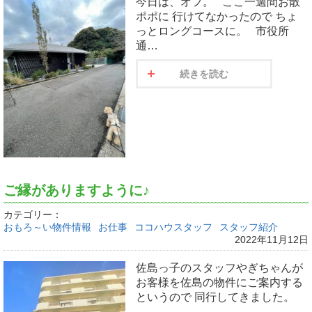
今日は、オフ。 ここ一週間お散
ポポに 行けてなかったので ちょ
っとロングコースに。 市役所
通…
続きを読む
ご縁がありますように♪
カテゴリー：
おもろ～い物件情報
お仕事
ココハウスタッフ
スタッフ紹介
2022年11月12日
佐島っ子のスタッフやぎちゃんが
お客様を佐島の物件にご案内する
というので 同行してきました。
…