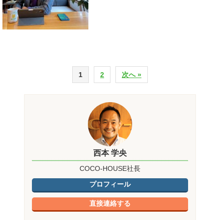
1
2
次へ »
西本 学央
COCO-HOUSE社長
プロフィール
直接連絡する